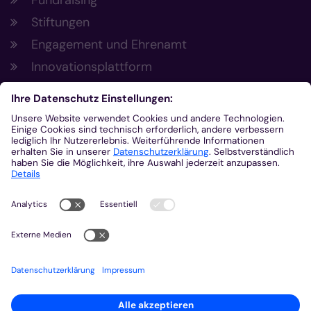
Fundraising
Stiftungen
Engagement und Ehrenamt
Innovationsplattform
Aus der Plattform
Nachrichten
Veranstaltungen
Gottesdienste
Stellenangebote
Kirchenzeitung
Amtsblatt (Kirchlicher Anzeiger)
Rechtsdatenbank
Meldestelle gemäß Hinweisgeberschutzgesetz