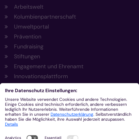
Arbeitswelt
Kolumbienpartnerschaft
Umweltportal
Prävention
Fundraising
Stiftungen
Engagement und Ehrenamt
Innovationsplattform
Aus der Plattform
Nachrichten
Veranstaltungen
Gottesdienste
Stellenangebote