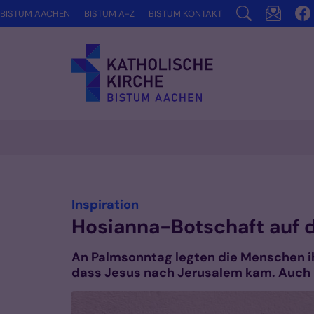
Zum Inhalt springen
BISTUM AACHEN
BISTUM A-Z
BISTUM KONTAKT
:
Inspiration
Hosianna-Botschaft auf 
An Palmsonntag legten die Menschen ih
dass Jesus nach Jerusalem kam. Auch 