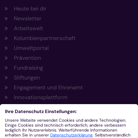
Heute bei dir
Newsletter
Arbeitswelt
Kolumbienpartnerschaft
Umweltportal
Prävention
Fundraising
Stiftungen
Engagement und Ehrenamt
Innovationsplattform
Aus der Plattform
Nachrichten