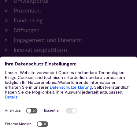
Umweltportal
Prävention
Fundraising
Stiftungen
Engagement und Ehrenamt
Innovationsplattform
Aus der Plattform
Nachrichten
Veranstaltungen
Gottesdienste
Stellenangebote
Kirchenzeitung
Amtsblatt (Kirchlicher Anzeiger)