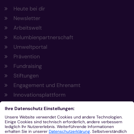
Heute bei dir
Newsletter
Arbeitswelt
Kolumbienpartnerschaft
Umweltportal
Prävention
Fundraising
Stiftungen
Engagement und Ehrenamt
Innovationsplattform
Aus der Plattform
Nachrichten