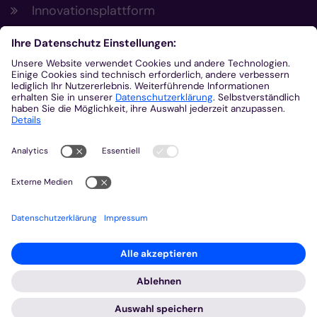
Innovationsplattform
Aus der Plattform
Nachrichten
Veranstaltungen
Gottesdienste
Stellenangebote
Kirchenzeitung
Amtsblatt (Kirchlicher Anzeiger)
Rechtsdatenbank
Meldestelle gemäß Hinweisgeberschutzgesetz
2026 © Bistum Aachen
Impressum