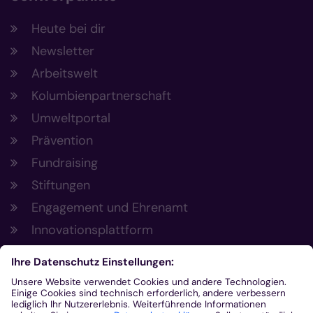
Heute bei dir
Newsletter
Arbeitswelt
Kolumbienpartnerschaft
Umweltportal
Prävention
Fundraising
Stiftungen
Engagement und Ehrenamt
Innovationsplattform
Aus der Plattform
Nachrichten