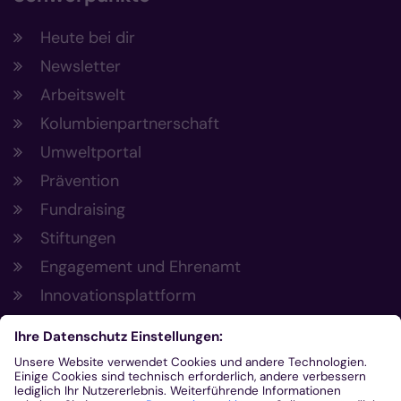
Heute bei dir
Newsletter
Arbeitswelt
Kolumbienpartnerschaft
Umweltportal
Prävention
Fundraising
Stiftungen
Engagement und Ehrenamt
Innovationsplattform
Aus der Plattform
Nachrichten