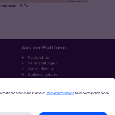
© Diana Emmelheinz
milienkiste - Koffer
Aus der Plattform
Nachrichten
Veranstaltungen
Gottesdienste
Stellenangebote
Kirchenzeitung
Amtsblatt (Kirchlicher Anzeiger)
Rechtsdatenbank
Meldestelle gemäß
t
Hinweisgeberschutzgesetz