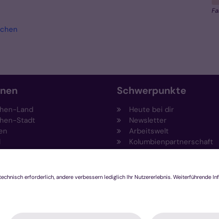
Fa
achen
onen
Schwerpunkte
hen-Land
Heute bei dir
hen-Stadt
Newsletter
en
Arbeitswelt
l
Kolumbienpartnerschaft
nsberg
Umweltportal
pen-Viersen
Prävention
feld
Fundraising
chengladbach
Stiftungen
Engagement und Ehrenam
Innovationsplattform