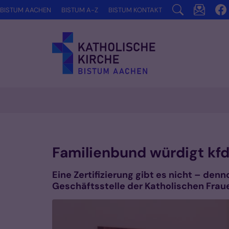
Zum Inhalt springen
BISTUM AACHEN
BISTUM A-Z
BISTUM KONTAKT
Familienbund würdigt kf
Eine Zertifizierung gibt es nicht – de
Geschäftsstelle der Katholischen Frau