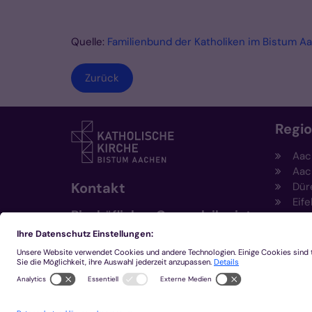
Quelle:
Familienbund der Katholiken im Bistum A
Zurück
Regi
Aac
Aac
Kontakt
Dür
Eife
Bischöfliches Generalvikariat
Hei
Aachen
Kem
Kre
+49 241 452-0
Mön
kommunikation@bistum-
aachen.de
www.bistum-aachen.de