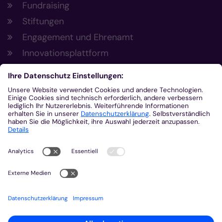
Fundraising
Stiftungen
Engagement und Ehrenamt
Innovationsplattform
Aus der Plattform
Nachrichten
Veranstaltungen
Gottesdienste
Stellenangebote
Kirchenzeitung
Amtsblatt (Kirchlicher Anzeiger)
Rechtsdatenbank
Meldestelle gemäß Hinweisgeberschutzgesetz