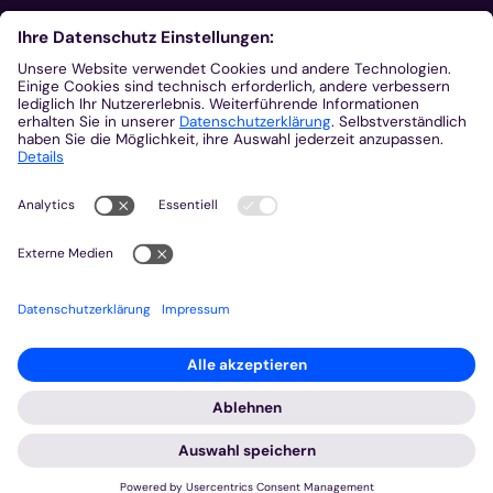
Aus der Plattform
Nachrichten
Veranstaltungen
Gottesdienste
Stellenangebote
Kirchenzeitung
Amtsblatt (Kirchlicher Anzeiger)
Rechtsdatenbank
Meldestelle gemäß Hinweisgeberschutzgesetz
2026 © Bistum Aachen
Impressum
Datenschutzerklärung