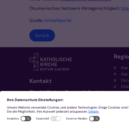
Ökumenisches Netzwerk Klimagerechtigkeit:
htt
Quelle:
Umweltportal
Zurück
Regi
Aac
Aac
Kontakt
Dür
Eife
Bischöfliches Generalvikariat
Hei
Aachen
Kem
Kre
+49 241 452-0
Mön
kommunikation@bistum-
aachen.de
www.bistum-aachen.de