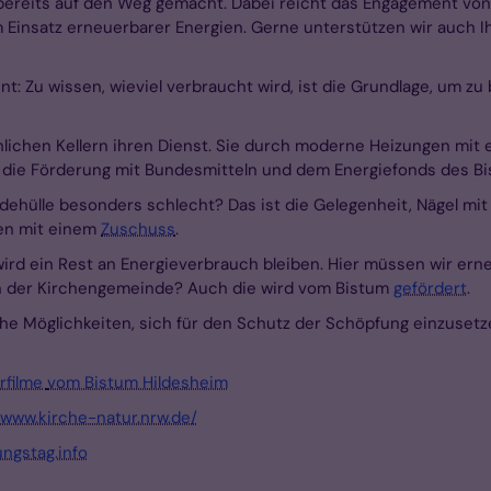
bereits auf den Weg gemacht. Dabei reicht das Engagement vo
insatz erneuerbarer Energien. Gerne unterstützen wir auch I
t: Zu wissen, wieviel verbraucht wird, ist die Grundlage, um zu
rchlichen Kellern ihren Dienst. Sie durch moderne Heizungen mit
ft die Förderung mit Bundesmitteln und dem Energiefonds des B
udehülle besonders schlecht? Das ist die Gelegenheit, Nägel mi
en mit einem
Zuschuss
.
rd ein Rest an Energieverbrauch bleiben. Hier müssen wir erneu
n der Kirchengemeinde? Auch die wird vom Bistum
gefördert
.
che Möglichkeiten, sich für den Schutz der Schöpfung einzusetz
ärfilme
vom Bistum Hildesheim
/www.kirche-natur.nrw.de/
ngstag.info