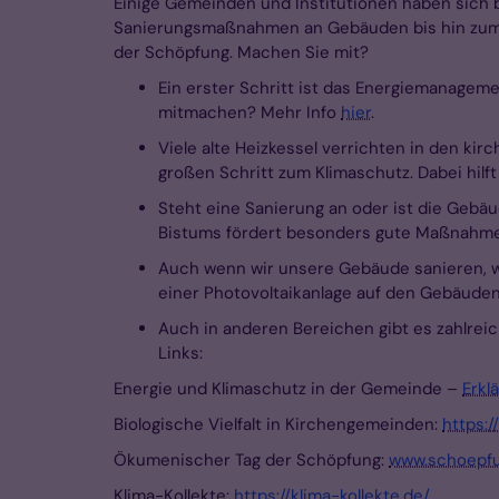
Einige Gemeinden und Institutionen haben sich 
Sanierungsmaßnahmen an Gebäuden bis hin zum E
der Schöpfung. Machen Sie mit?
Ein erster Schritt ist das Energiemanagemen
mitmachen? Mehr Info
hier
.
Viele alte Heizkessel verrichten in den ki
großen Schritt zum Klimaschutz. Dabei hil
Steht eine Sanierung an oder ist die Gebä
Bistums fördert besonders gute Maßnahm
Auch wenn wir unsere Gebäude sanieren, wi
einer Photovoltaikanlage auf den Gebäude
Auch in anderen Bereichen gibt es zahlrei
Links:
Energie und Klimaschutz in der Gemeinde –
Erkl
Biologische Vielfalt in Kirchengemeinden:
https:/
Ökumenischer Tag der Schöpfung:
www.schoepfu
Klima-Kollekte:
https://klima-kollekte.de/