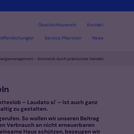
Geschichtsverein
Kontakt
öffentlichungen
Service Pfarreien
News
nergiemanagement - Gotteslob durch praktisches Handeln
Vorlesen
eln
tteslob – Laudato si' – ist auch ganz
ltig zu gestalten.
ufen. So wollen wir unseren Beitrag
 den Verbrauch an nicht erneuerbaren
emeinsame Haus schützen, bezeugen wir