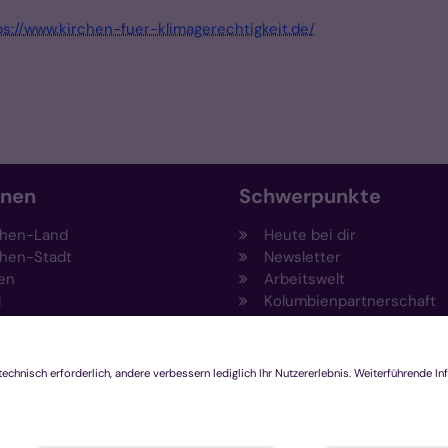
ps://www.kirchen-fuer-klimagerechtigkeit.de/
onen
Schwerpunkte
hen-Land
Heute bei dir
hen-Stadt
Newsletter
en
Arbeitswelt
l
Kolumbienpartnerschaft
nsberg
Umweltportal
pen-Viersen
Prävention
feld
Fundraising
chengladbach
Stiftungen
Engagement und Ehrenam
Innovationsplattform