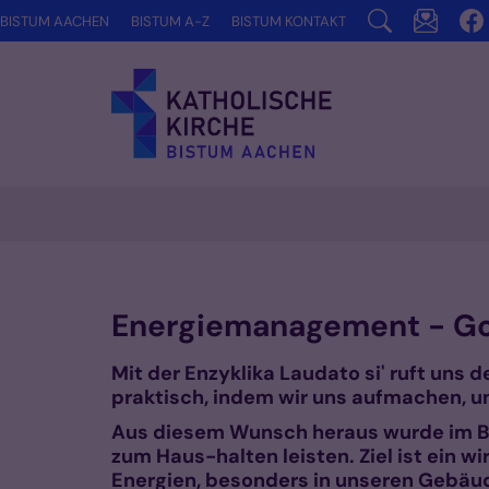
Zum Inhalt springen
BISTUM AACHEN
BISTUM A-Z
BISTUM KONTAKT
Energiemanagement - Got
Mit der Enzyklika Laudato si' ruft uns 
praktisch, indem wir uns aufmachen, un
Aus diesem Wunsch heraus wurde im Bi
zum Haus-halten leisten. Ziel ist ein 
Energien, besonders in unseren Gebäud