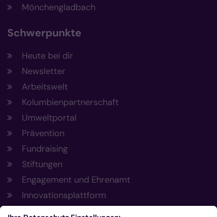
Mönchengladbach
Schwerpunkte
Heute bei dir
Newsletter
Arbeitswelt
Kolumbienpartnerschaft
Umweltportal
Prävention
Fundraising
Stiftungen
Engagement und Ehrenamt
Innovationsplattform