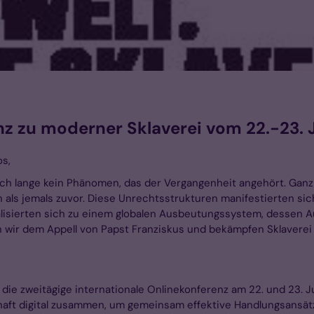
nz zu moderner Sklaverei vom 22.-23. 
os,
noch lange kein Phänomen, das der Vergangenheit angehört. Ganz
als jemals zuvor. Diese Unrechtsstrukturen manifestierten si
alisierten sich zu einem globalen Ausbeutungssystem, dessen 
n wir dem Appell von Papst Franziskus und bekämpfen Sklaverei 
ie zweitägige internationale Onlinekonferenz am 22. und 23. Ju
lschaft digital zusammen, um gemeinsam effektive Handlungsansä