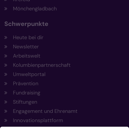
Mönchengladbach
Schwerpunkte
Heute bei dir
Newsletter
Arbeitswelt
Kolumbienpartnerschaft
Umweltportal
Prävention
Fundraising
Stiftungen
Engagement und Ehrenamt
Innovationsplattform