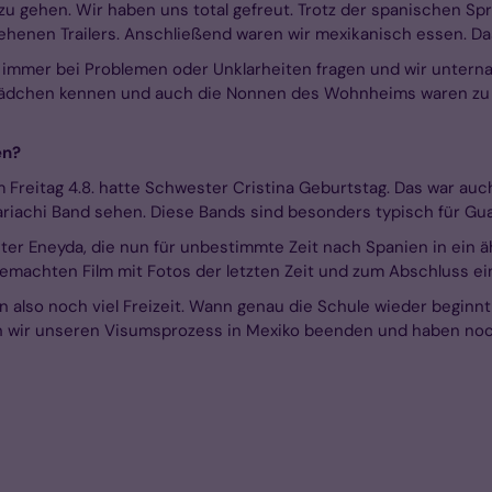
zu gehen. Wir haben uns total gefreut. Trotz der spanischen Sp
henen Trailers. Anschließend waren wir mexikanisch essen. Das
immer bei Problemen oder Unklarheiten fragen und wir unternah
 Mädchen kennen und auch die Nonnen des Wohnheims waren zu 
en?
 Freitag 4.8. hatte Schwester Cristina Geburtstag. Das war auch
riachi Band sehen. Diese Bands sind besonders typisch für Guad
er Eneyda, die nun für unbestimmte Zeit nach Spanien in ein 
emachten Film mit Fotos der letzten Zeit und zum Abschluss e
en also noch viel Freizeit. Wann genau die Schule wieder beginnt
n wir unseren Visumsprozess in Mexiko beenden und haben noch 