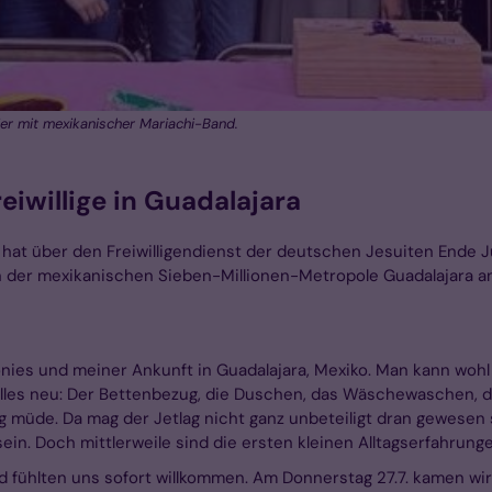
ier mit mexikanischer Mariachi-Band.
reiwillige in Guadalajara
at über den Freiwilligendienst der deutschen Jesuiten Ende Juli 
der mexikanischen Sieben-Millionen-Metropole Guadalajara ange
ies und meiner Ankunft in Guadalajara, Mexiko. Man kann wohl 
al alles neu: Der Bettenbezug, die Duschen, das Wäschewaschen,
g müde. Da mag der Jetlag nicht ganz unbeteiligt dran gewesen 
ein. Doch mittlerweile sind die ersten kleinen Alltagserfahru
nd fühlten uns sofort willkommen. Am Donnerstag 27.7. kamen w