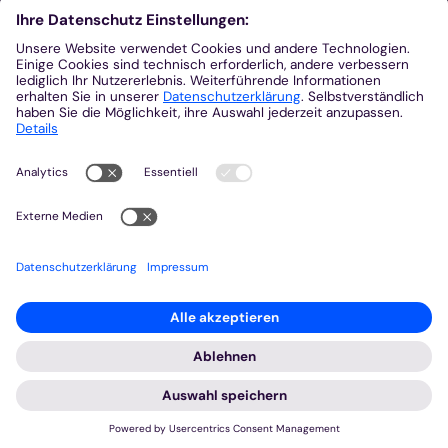
Aus der Plattform
Nachrichten
Veranstaltungen
Gottesdienste
Stellenangebote
Kirchenzeitung
Amtsblatt (Kirchlicher Anzeiger)
Rechtsdatenbank
Meldestelle gemäß Hinweisgeberschutzgesetz
2026 © Bistum Aachen
Impressum
Datenschutzerklärung