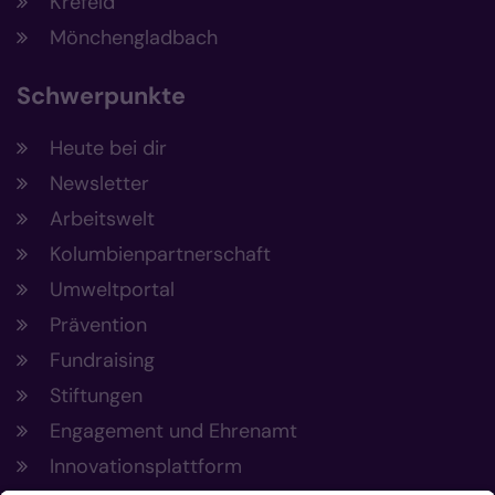
Krefeld
Mönchengladbach
Schwerpunkte
Heute bei dir
Newsletter
Arbeitswelt
Kolumbienpartnerschaft
Umweltportal
Prävention
Fundraising
Stiftungen
Engagement und Ehrenamt
Innovationsplattform