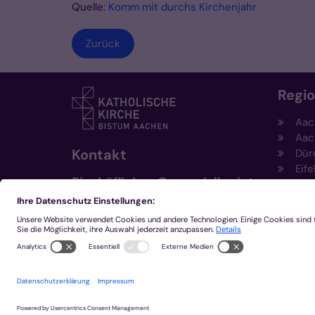
Quelle:
Komm mit durchs Kirchenjahr
Zurück
Regi
Aac
Aac
Kontakt
Dür
Eife
Bischöfliches Generalvikariat
Hei
Aachen
Kem
Kre
+49 241 452-0
Mön
kommunikation@bistum-
aachen.de
www.bistum-aachen.de
2026 © Bistum Aachen
Impressum
Datensc