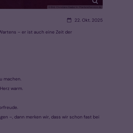
© Bild: Christiane Raabe In: Pfarrbriefservice.de
Datum:
22. Okt. 2025
artens – er ist auch eine Zeit der
 zu machen.
 Herz warm.
orfreude.
gen –, dann merken wir, dass wir schon fast bei