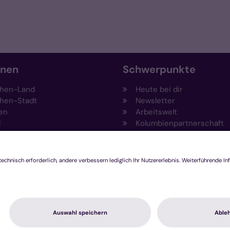
onen
Schwerpunkte
hen-Land
Heute bei dir
hen-Stadt
Newsletter
en
Arbeitswelt
l
Kolumbienpartnerschaft
nsberg
Umweltportal
pen-Viersen
Prävention
feld
Fundraising
chengladbach
Stiftungen
Engagement und Ehrenam
Innovationsplattform
hutzerklärung