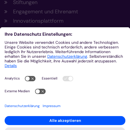
Stiftungen
Engagement und Ehrenamt
Innovationsplattform
Aus der Plattform
Nachrichten
Veranstaltungen
Gottesdienste
Stellenangebote
Kirchenzeitung
Amtsblatt (Kirchlicher Anzeiger)
Rechtsdatenbank
Meldestelle gemäß Hinweisgeberschutzgesetz