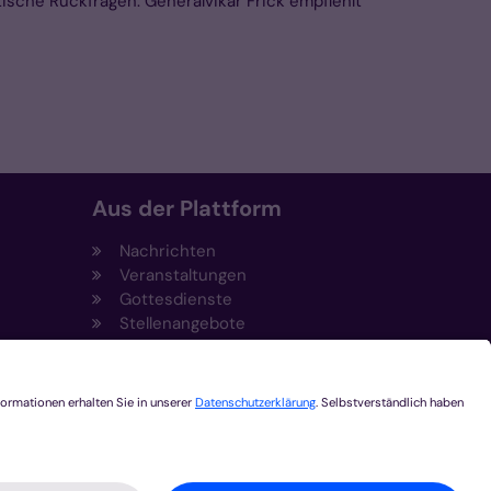
tische Rückfragen. Generalvikar Frick empfiehlt
Aus der Plattform
Nachrichten
Veranstaltungen
Gottesdienste
Stellenangebote
Kirchenzeitung
Amtsblatt (Kirchlicher Anzeiger)
Rechtsdatenbank
Meldestelle gemäß
t
Hinweisgeberschutzgesetz