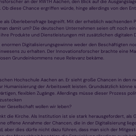
tionsforscher an der RWTH Aachen, den Blick auf die Ausgangsla
un. Ob diese Chance ergriffen würde, hinge allerdings von den 
e als Überlebensfrage begreift. Mit der erheblich wachsenden P
 man damit um? Die deutschen Unternehmen seien oft noch einse
 ihre Produkte und Dienstleistungen mit zusätzlichen digitalen 
ie enormen Digitalisierungsgewinne weder den Beschäftigten no
nwesens zu erhalten. Der Innovationsforscher brachte eine Ma
gslosen Grundeinkommens neue Relevanz bekäme.
ischen Hochschule Aachen an. Er sieht große Chancen in den 
r Humanisierung der Arbeitswelt leisten. Grundsätzlich könne 
rtigen, flexiblen Zugänge. Allerdings müsse dieser Prozess poli
bzustecken
her Gesellschaft wollen wir leben?
t die Kirche. Als Institution ist sie stark herausgefordert, al
eine offene Annahme der Chancen, die in der Digitalisierung li
aber dies dürfe nicht dazu führen, dass man sich der Mitgesta