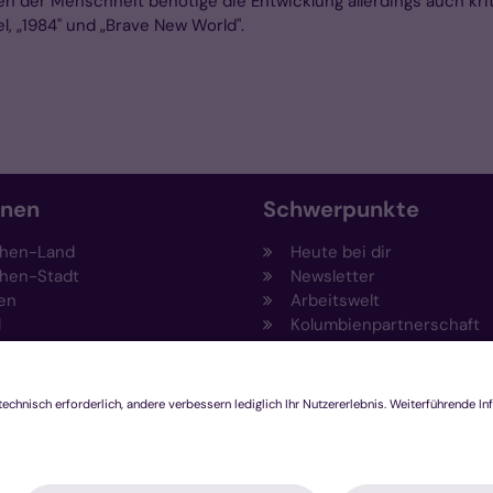
en der Menschheit benötige die Entwicklung allerdings auch kri
l, „1984" und „Brave New World".
onen
Schwerpunkte
hen-Land
Heute bei dir
hen-Stadt
Newsletter
en
Arbeitswelt
l
Kolumbienpartnerschaft
nsberg
Umweltportal
pen-Viersen
Prävention
feld
Fundraising
chengladbach
Stiftungen
Engagement und Ehrenam
Innovationsplattform