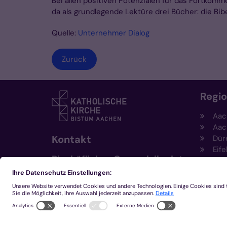
Bei allen positiven Potenzialen für das Fortkomm
da als grundlegende Lektüre drei Bücher: die Bibe
Quelle:
Unternehmer Dialog
Zurück
Regi
Aac
Aac
Kontakt
Dür
Eife
Bischöfliches Generalvikariat
Hei
Aachen
Kem
Kre
+49 241 452-0
Mön
kommunikation@bistum-
aachen.de
www.bistum-aachen.de