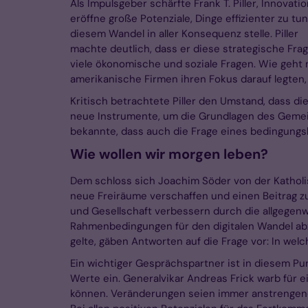
Als Impulsgeber schärfte Frank T. Piller, Innova
eröffne große Potenziale, Dinge effizienter zu t
diesem Wandel in aller Konsequenz stelle. Piller
machte deutlich, dass er diese strategische Frag
viele ökonomische und soziale Fragen. Wie geht
amerikanische Firmen ihren Fokus darauf legten,
Kritisch betrachtete Piller den Umstand, dass d
neue Instrumente, um die Grundlagen des Gemei
bekannte, dass auch die Frage eines bedingun
Wie wollen wir morgen leben?
Dem schloss sich Joachim Söder von der Kathol
neue Freiräume verschaffen und einen Beitrag zu
und Gesellschaft verbessern durch die allgegenwä
Rahmenbedingungen für den digitalen Wandel a
gelte, gäben Antworten auf die Frage vor: In welc
Ein wichtiger Gesprächspartner ist in diesem Punk
Werte ein. Generalvikar Andreas Frick warb für 
können. Veränderungen seien immer anstrengend, 