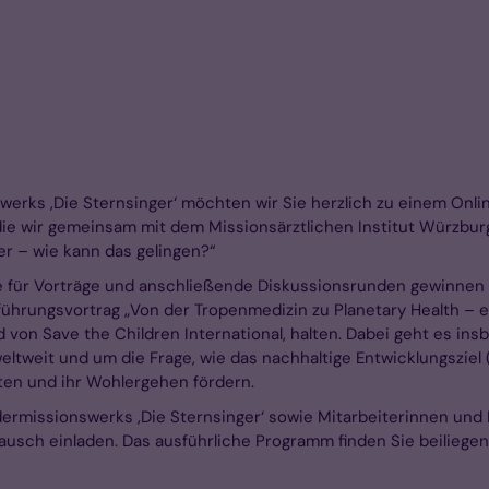
nswerks ‚Die Sternsinger‘ möchten wir Sie herzlich zu einem 
 die wir gemeinsam mit dem Missionsärztlichen Institut Würzburg 
der – wie kann das gelingen?“
 für Vorträge und anschließende Diskussionsrunden gewinnen ko
ührungsvortrag „Von der Tropenmedizin zu Planetary Health – ei
ed von Save the Children International, halten. Dabei geht es i
ltweit und um die Frage, wie das nachhaltige Entwicklungsziel
ten und ihr Wohlergehen fördern.
ermissionswerks ‚Die Sternsinger‘ sowie Mitarbeiterinnen und M
usch einladen. Das ausführliche Programm finden Sie beiliegen