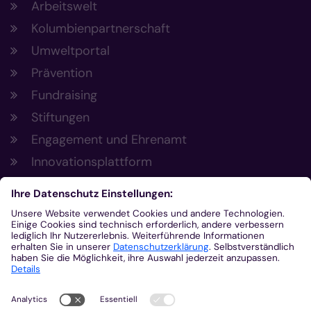
Arbeitswelt
Kolumbienpartnerschaft
Umweltportal
Prävention
Fundraising
Stiftungen
Engagement und Ehrenamt
Innovationsplattform
Aus der Plattform
Nachrichten
Veranstaltungen
Gottesdienste
Stellenangebote