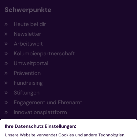
Schwerpunkte
Heute bei dir
Newsletter
Arbeitswelt
Kolumbienpartnerschaft
Umweltportal
Prävention
Fundraising
Stiftungen
Engagement und Ehrenamt
Innovationsplattform
Aus der Plattform