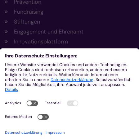
Prävention
Fundraising
Stiftungen
Engagement und Ehrenamt
Innovationsplattform
Aus der Plattform
Nachrichten
Veranstaltungen
Gottesdienste
Stellenangebote
Kirchenzeitung
Amtsblatt (Kirchlicher Anzeiger)
Rechtsdatenbank