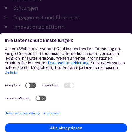
Stiftungen
Engagement und Ehrenamt
Innovationsplattform
Aus der Plattform
Nachrichten
Veranstaltungen
Gottesdienste
Stellenangebote
Kirchenzeitung
Amtsblatt (Kirchlicher Anzeiger)
Rechtsdatenbank
Meldestelle gemäß Hinweisgeberschutzgesetz