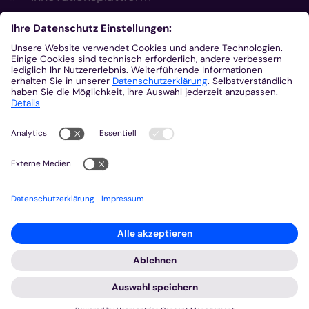
Aus der Plattform
Nachrichten
Veranstaltungen
Gottesdienste
Stellenangebote
Kirchenzeitung
Amtsblatt (Kirchlicher Anzeiger)
Rechtsdatenbank
Meldestelle gemäß Hinweisgeberschutzgesetz
2026 © Bistum Aachen
Impressum
Datenschutzerklärung