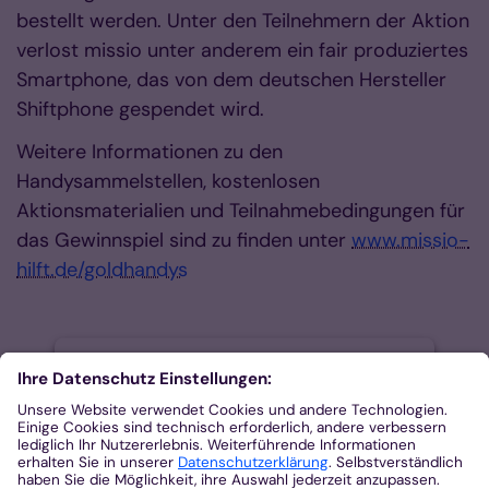
bestellt werden. Unter den Teilnehmern der Aktion
verlost missio unter anderem ein fair produziertes
Smartphone, das von dem deutschen Hersteller
Shiftphone gespendet wird.
Weitere Informationen zu den
Handysammelstellen, kostenlosen
Aktionsmaterialien und Teilnahmebedingungen für
das Gewinnspiel sind zu finden unter
www.missio-
hilft.de/goldhandys
Wir benötigen Ihre Zustimmung,
um den Dienst Google Maps zu
laden!
Wir verwenden Google Maps, um Inhalte