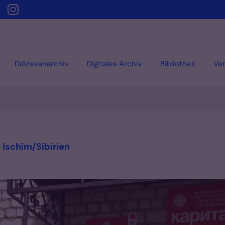
Diözesanarchiv
Digitales Archiv
Bibliothek
Ver
:
 Ischim/Sibirien