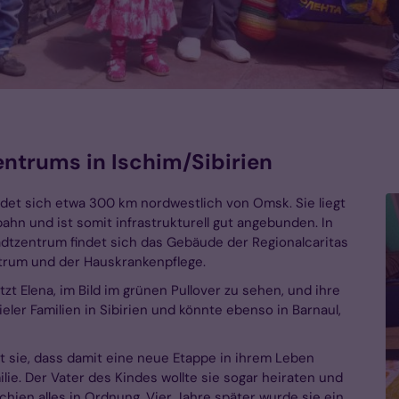
entrums in Ischim/Sibirien
ndet sich etwa 300 km nordwestlich von Omsk. Sie liegt
ahn und ist somit infrastrukturell gut angebunden. In
adtzentrum findet sich das Gebäude der Regionalcaritas
trum und der Hauskrankenpflege.
zt Elena, im Bild im grünen Pullover zu sehen, und ihre
ieler Familien in Sibirien und könnte ebenso in Barnaul,
ft sie, dass damit eine neue Etappe in ihrem Leben
lie. Der Vater des Kindes wollte sie sogar heiraten und
 schien alles in Ordnung. Vier Jahre später wurde sie ein