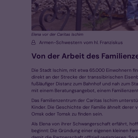
Elena vor der Caritas Ischim
Von:
Armen-Schwestern vom hl. Franziskus
Von der Arbeit des Familienz
Die Stadt Ischim, mit etwa 65.000 Einwohnern fi
direkt an der Strecke der transsibirischen Eisenb
fußläufiger Distanz zum Bahnhof und nah zum St
mit einem Beratungsangebot, einem Familienzen
Das Familienzentrum der Caritas Ischim unterstüt
Kinder. Die Geschichte der Familie ähnelt derer v
Omsk oder Tomsk zu finden sein.
Als Elena von ihrer Schwangerschaft erfährt, hof
beginnt: Die Gründung einer eigenen kleinen Fami
damit die Partnerschaft offiziell registrieren. So