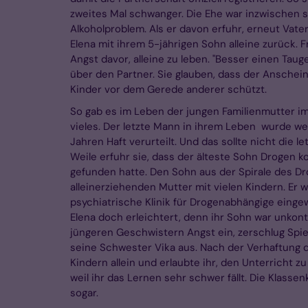
zweites Mal schwanger. Die Ehe war inzwischen s
Alkoholproblem. Als er davon erfuhr, erneut Vat
Elena mit ihrem 5-jährigen Sohn alleine zurück.
Angst davor, alleine zu leben. "Besser einen Tau
über den Partner. Sie glauben, dass der Anschein 
Kinder vor dem Gerede anderer schützt.
So gab es im Leben der jungen Familienmutter i
vieles. Der letzte Mann in ihrem Leben wurde we
Jahren Haft verurteilt. Und das sollte nicht die 
Weile erfuhr sie, dass der älteste Sohn Drogen 
gefunden hatte. Den Sohn aus der Spirale des Dr
alleinerziehenden Mutter mit vielen Kindern. E
psychiatrische Klinik für Drogenabhängige einge
Elena doch erleichtert, denn ihr Sohn war unkont
jüngeren Geschwistern Angst ein, zerschlug Spieg
seine Schwester Vika aus. Nach der Verhaftung de
Kindern allein und erlaubte ihr, den Unterricht zu
weil ihr das Lernen sehr schwer fällt. Die Klass
sogar.