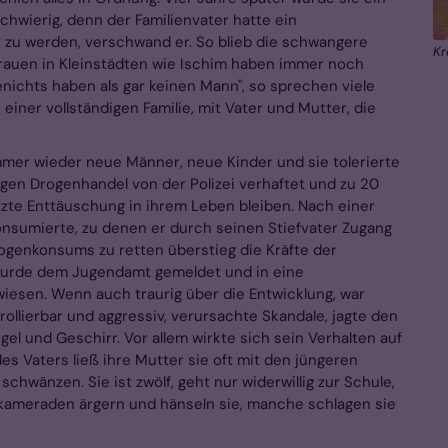
chwierig, denn der Familienvater hatte ein
er zu werden, verschwand er. So blieb die schwangere
Kr
 Frauen in Kleinstädten wie Ischim haben immer noch
genichts haben als gar keinen Mann", so sprechen viele
einer vollständigen Familie, mit Vater und Mutter, die
mmer wieder neue Männer, neue Kinder und sie tolerierte
gen Drogenhandel von der Polizei verhaftet und zu 20
letzte Enttäuschung in ihrem Leben bleiben. Nach einer
konsumierte, zu denen er durch seinen Stiefvater Zugang
ogenkonsums zu retten überstieg die Kräfte der
r wurde dem Jugendamt gemeldet und in eine
wiesen. Wenn auch traurig über die Entwicklung, war
rollierbar und aggressiv, verursachte Skandale, jagte den
el und Geschirr. Vor allem wirkte sich sein Verhalten auf
s Vaters ließ ihre Mutter sie oft mit den jüngeren
 schwänzen. Sie ist zwölf, geht nur widerwillig zur Schule,
enkameraden ärgern und hänseln sie, manche schlagen sie