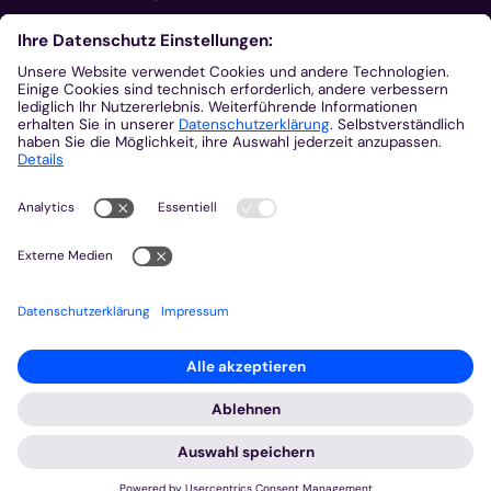
Aus der Plattform
Nachrichten
Veranstaltungen
Gottesdienste
Stellenangebote
Kirchenzeitung
Amtsblatt (Kirchlicher Anzeiger)
Rechtsdatenbank
Meldestelle gemäß Hinweisgeberschutzgesetz
2026 © Bistum Aachen
Impressum
Datenschutzerklärung