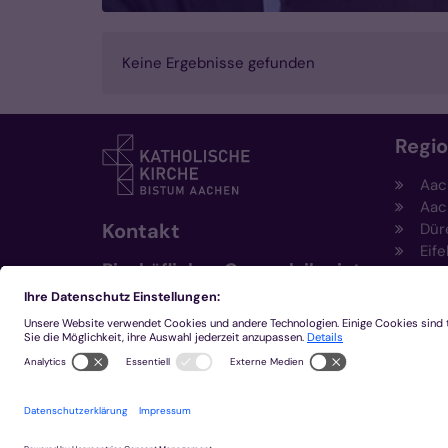
Keine Ergebnisse gefunden
Regi
Aac
Aac
Kontakt
Dür
Eife
Bischöfliches Generalvikariat
Hei
Aachen
Kem
Kre
+49 241 452-0
Mön
kommunikation@bistum-
aachen.de
www.bistum-aachen.de
2026 © Bistum Aachen
Impressum
Datensc