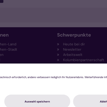
onen
Schwerpunkte
hen-Land
Heute bei dir
hen-Stadt
Newsletter
en
Arbeitswelt
l
Kolumbienpartnerschaft
nsberg
Umweltportal
pen-Viersen
Prävention
feld
Fundraising
chengladbach
Stiftungen
Engagement und Ehrenam
Innovationsplattform
hutzerklärung