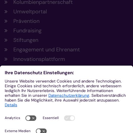
Kolumbienpartnerschaft
Umweltportal
Prävention
Fundraising
Stiftungen
Engagement und Ehrenamt
Innovationsplattform
Aus der Plattform
Nachrichten
Veranstaltungen
Gottesdienste
Stellenangebote
Kirchenzeitung