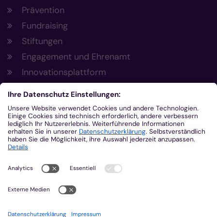
Prävention
Fundraising
Stiftungen
Engagement und Ehrenamt
Innovationsplattform
Aus der Plattform
Nachrichten
Veranstaltungen
Gottesdienste
Stellenangebote
Kirchenzeitung
Amtsblatt (Kirchlicher Anzeiger)
Rechtsdatenbank