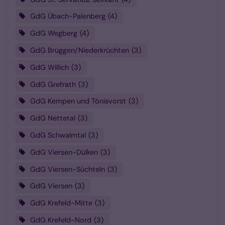
GdG Übach-Palenberg
4
GdG Wegberg
4
GdG Brüggen/Niederkrüchten
3
GdG Willich
3
GdG Grefrath
3
GdG Kempen und Tönisvorst
3
GdG Nettetal
3
GdG Schwalmtal
3
GdG Viersen-Dülken
3
GdG Viersen-Süchteln
3
GdG Viersen
3
GdG Krefeld-Mitte
3
GdG Krefeld-Nord
3