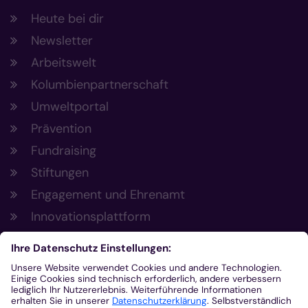
Heute bei dir
Newsletter
Arbeitswelt
Kolumbienpartnerschaft
Umweltportal
Prävention
Fundraising
Stiftungen
Engagement und Ehrenamt
Innovationsplattform
Aus der Plattform
Nachrichten
Veranstaltungen