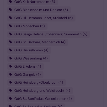
GdG Kall/Nettersheim
5
GdG Blankenheim und Dahlem
5
GdG Hl. Hermann Josef, Steinfeld
5
GdG Monschau
5
GdG Selige Helena Stollenwerk, Simmerath
5
GdG St. Barbara, Mechernich
4
GdG Hückelhoven
4
GdG Wassenberg
4
GdG Erkelenz
4
GdG Gangelt
4
GdG Heinsberg-Oberbruch
4
GdG Heinsberg und Waldfeucht
4
GdG St. Bonifatius, Geilenkirchen
4
GdG St. Servatius, Selfkant
4