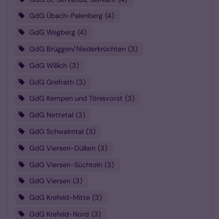
GdG Übach-Palenberg
4
GdG Wegberg
4
GdG Brüggen/Niederkrüchten
3
GdG Willich
3
GdG Grefrath
3
GdG Kempen und Tönisvorst
3
GdG Nettetal
3
GdG Schwalmtal
3
GdG Viersen-Dülken
3
GdG Viersen-Süchteln
3
GdG Viersen
3
GdG Krefeld-Mitte
3
GdG Krefeld-Nord
3