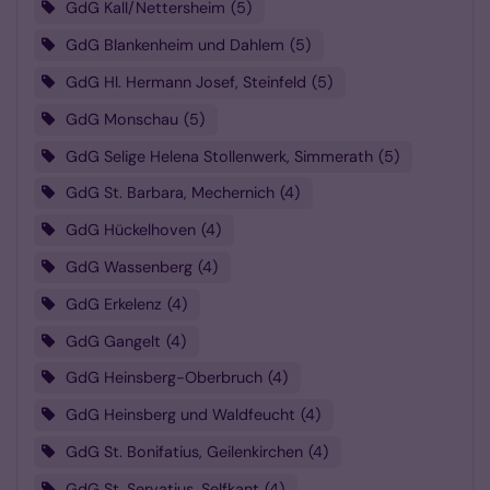
GdG Kall/Nettersheim
5
GdG Blankenheim und Dahlem
5
GdG Hl. Hermann Josef, Steinfeld
5
GdG Monschau
5
GdG Selige Helena Stollenwerk, Simmerath
5
GdG St. Barbara, Mechernich
4
GdG Hückelhoven
4
GdG Wassenberg
4
GdG Erkelenz
4
GdG Gangelt
4
GdG Heinsberg-Oberbruch
4
GdG Heinsberg und Waldfeucht
4
GdG St. Bonifatius, Geilenkirchen
4
GdG St. Servatius, Selfkant
4