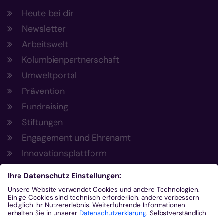
Heute bei dir
Newsletter
Arbeitswelt
Kolumbienpartnerschaft
Umweltportal
Prävention
Fundraising
Stiftungen
Engagement und Ehrenamt
Innovationsplattform
Aus der Plattform
Nachrichten
Veranstaltungen