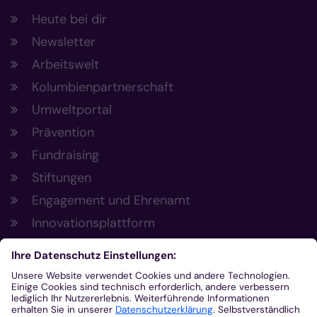
Heute bei dir
Newsletter
Arbeitswelt
Kolumbienpartnerschaft
Umweltportal
Prävention
Fundraising
Stiftungen
Engagement und Ehrenamt
Innovationsplattform
Aus der Plattform
Nachrichten
Veranstaltungen