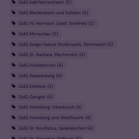
GdG Kall/Nettersheim
5
GdG Blankenheim und Dahlem
5
GdG Hl. Hermann Josef, Steinfeld
5
GdG Monschau
5
GdG Selige Helena Stollenwerk, Simmerath
5
GdG St. Barbara, Mechernich
4
GdG Hückelhoven
4
GdG Wassenberg
4
GdG Erkelenz
4
GdG Gangelt
4
GdG Heinsberg-Oberbruch
4
GdG Heinsberg und Waldfeucht
4
GdG St. Bonifatius, Geilenkirchen
4
GdG St. Servatius, Selfkant
4