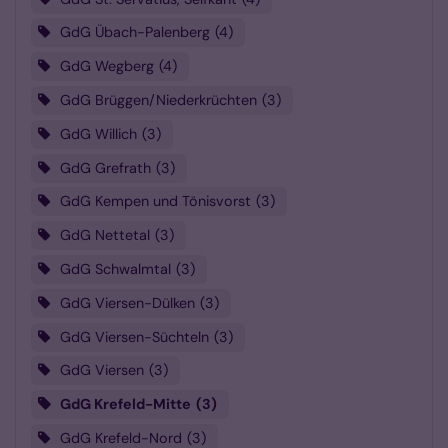
GdG Übach-Palenberg
4
GdG Wegberg
4
GdG Brüggen/Niederkrüchten
3
GdG Willich
3
GdG Grefrath
3
GdG Kempen und Tönisvorst
3
GdG Nettetal
3
GdG Schwalmtal
3
GdG Viersen-Dülken
3
GdG Viersen-Süchteln
3
GdG Viersen
3
GdG Krefeld-Mitte
3
GdG Krefeld-Nord
3