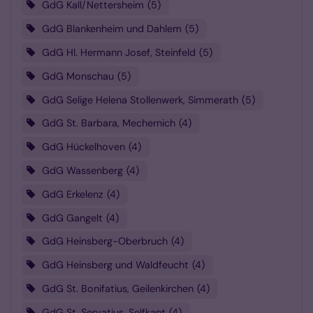
GdG Kall/Nettersheim
5
GdG Blankenheim und Dahlem
5
GdG Hl. Hermann Josef, Steinfeld
5
GdG Monschau
5
GdG Selige Helena Stollenwerk, Simmerath
5
GdG St. Barbara, Mechernich
4
GdG Hückelhoven
4
GdG Wassenberg
4
GdG Erkelenz
4
GdG Gangelt
4
GdG Heinsberg-Oberbruch
4
GdG Heinsberg und Waldfeucht
4
GdG St. Bonifatius, Geilenkirchen
4
GdG St. Servatius, Selfkant
4