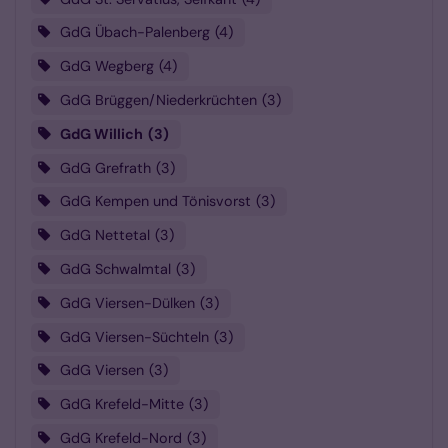
GdG Übach-Palenberg
4
GdG Wegberg
4
GdG Brüggen/Niederkrüchten
3
GdG Willich
3
GdG Grefrath
3
GdG Kempen und Tönisvorst
3
GdG Nettetal
3
GdG Schwalmtal
3
GdG Viersen-Dülken
3
GdG Viersen-Süchteln
3
GdG Viersen
3
GdG Krefeld-Mitte
3
GdG Krefeld-Nord
3