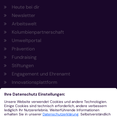
Heute bei dir
Newsletter
Arbeitswelt
Kolumbienpartnerschaft
Umweltportal
Prävention
Fundraising
Stiftungen
Engagement und Ehrenamt
Innovationsplattform
Aus der Plattform
Nachrichten
Veranstaltungen