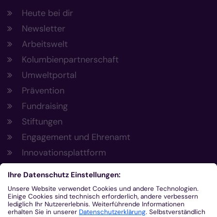
Heute bei dir
Newsletter
Arbeitswelt
Kolumbienpartnerschaft
Umweltportal
Prävention
Fundraising
Stiftungen
Engagement und Ehrenamt
Innovationsplattform
Aus der Plattform
Nachrichten
Veranstaltungen