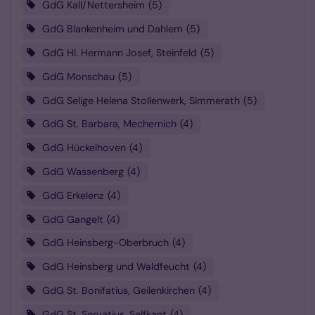
GdG Kall/Nettersheim
5
GdG Blankenheim und Dahlem
5
GdG Hl. Hermann Josef, Steinfeld
5
GdG Monschau
5
GdG Selige Helena Stollenwerk, Simmerath
5
GdG St. Barbara, Mechernich
4
GdG Hückelhoven
4
GdG Wassenberg
4
GdG Erkelenz
4
GdG Gangelt
4
GdG Heinsberg-Oberbruch
4
GdG Heinsberg und Waldfeucht
4
GdG St. Bonifatius, Geilenkirchen
4
GdG St. Servatius, Selfkant
4