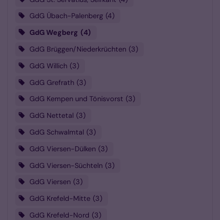
GdG Übach-Palenberg
4
GdG Wegberg
4
GdG Brüggen/Niederkrüchten
3
GdG Willich
3
GdG Grefrath
3
GdG Kempen und Tönisvorst
3
GdG Nettetal
3
GdG Schwalmtal
3
GdG Viersen-Dülken
3
GdG Viersen-Süchteln
3
GdG Viersen
3
GdG Krefeld-Mitte
3
GdG Krefeld-Nord
3