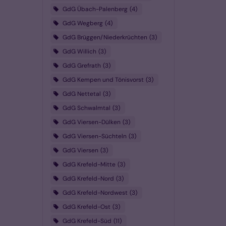
GdG Übach-Palenberg
4
GdG Wegberg
4
GdG Brüggen/Niederkrüchten
3
GdG Willich
3
GdG Grefrath
3
GdG Kempen und Tönisvorst
3
GdG Nettetal
3
GdG Schwalmtal
3
GdG Viersen-Dülken
3
GdG Viersen-Süchteln
3
GdG Viersen
3
GdG Krefeld-Mitte
3
GdG Krefeld-Nord
3
GdG Krefeld-Nordwest
3
GdG Krefeld-Ost
3
GdG Krefeld-Süd
11