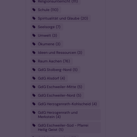
Religionsunterricht
111
Schule
110
Spiritualität und Glaube
20
Seelsorge
7
Umwelt
3
Ökumene
3
Ideen und Ressourcen
3
Raum Aachen
76
GdG Stolberg-Nord
5
GdG Alsdorf
4
GdG Eschweiler-Mitte
5
GdG Eschweiler-Nord
5
GdG Herzogenrath-Kohlscheid
4
GdG Herzogenrath und
Merkstein
4
GdG Eschweiler-Süd - Pfarrei
Heilig Geist
5