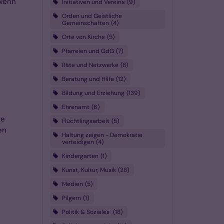
 wenn
Initiativen und Vereine
9
Orden und Geistliche
Gemeinschaften
4
Orte von Kirche
5
Pfarreien und GdG
7
Räte und Netzwerke
8
Beratung und Hilfe
12
Bildung und Erziehung
139
Ehrenamt
6
ge
Flüchtlingsarbeit
5
en
Haltung zeigen - Demokratie
verteidigen
4
Kindergarten
1
Kunst, Kultur, Musik
28
Medien
5
Pilgern
1
Politik & Soziales
18