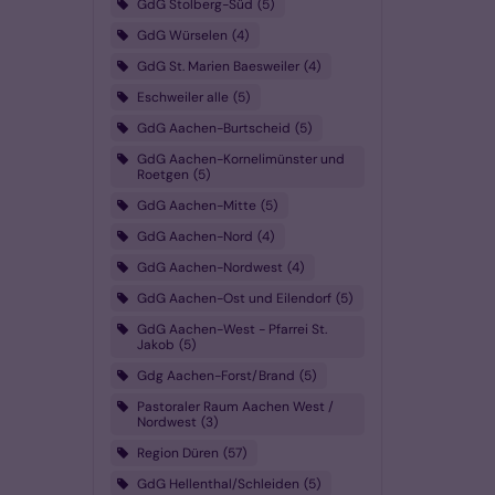
GdG Stolberg-Süd
5
GdG Würselen
4
GdG St. Marien Baesweiler
4
Eschweiler alle
5
GdG Aachen-Burtscheid
5
GdG Aachen-Kornelimünster und
Roetgen
5
GdG Aachen-Mitte
5
GdG Aachen-Nord
4
GdG Aachen-Nordwest
4
GdG Aachen-Ost und Eilendorf
5
GdG Aachen-West - Pfarrei St.
Jakob
5
Gdg Aachen-Forst/Brand
5
Pastoraler Raum Aachen West /
Nordwest
3
Region Düren
57
GdG Hellenthal/Schleiden
5