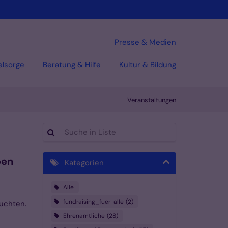
Presse & Medien
elsorge
Beratung & Hilfe
Kultur & Bildung
Veranstaltungen
Suche in Liste
ben
Kategorien
Alle
fundraising_fuer-alle
2
euchten.
Ehrenamtliche
28