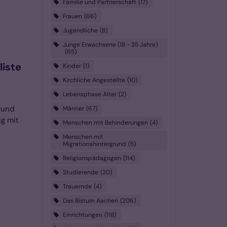
Familie und Partnerschaft
17
Frauen
66
Jugendliche
8
Junge Erwachsene (18 - 35 Jahre)
65
iste
Kinder
1
Kirchliche Angestellte
10
Lebensphase Alter
2
 und
Männer
67
ig mit
Menschen mit Behinderungen
4
Menschen mit
Migrationshintergrund
5
Religionspädagogen
114
Studierende
20
Trauernde
4
Das Bistum Aachen
206
Einrichtungen
118