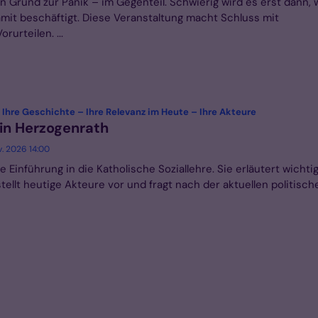
in Grund zur Panik – im Gegenteil. Schwierig wird es erst dann,
amit beschäftigt. Diese Veranstaltung macht Schluss mit
urteilen. ...
:
: Ihre Geschichte – Ihre Relevanz im Heute – Ihre Akteure
 in Herzogenrath
v. 2026 14:00
 Einführung in die Katholische Soziallehre. Sie erläutert wichti
tellt heutige Akteure vor und fragt nach der aktuellen politisch