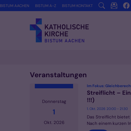
Zum Inhalt springen
BISTUM AACHEN
BISTUM A-Z
BISTUM KONTAKT
Veranstaltungen
Im Fokus: Gleichberech
Streiflicht – E
!!!)
Donnerstag
1. Okt. 2026 20:00 - 21:30
1
Das Streiflicht biet
Okt. 2026
Nach einem kurzen Im