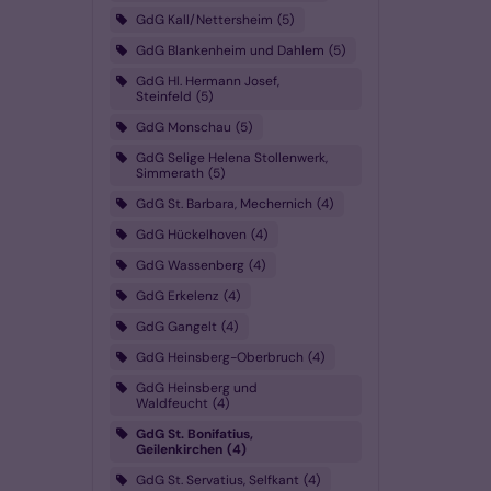
GdG Kall/Nettersheim
5
GdG Blankenheim und Dahlem
5
GdG Hl. Hermann Josef,
Steinfeld
5
GdG Monschau
5
GdG Selige Helena Stollenwerk,
Simmerath
5
GdG St. Barbara, Mechernich
4
GdG Hückelhoven
4
GdG Wassenberg
4
GdG Erkelenz
4
GdG Gangelt
4
GdG Heinsberg-Oberbruch
4
GdG Heinsberg und
Waldfeucht
4
GdG St. Bonifatius,
Geilenkirchen
4
GdG St. Servatius, Selfkant
4