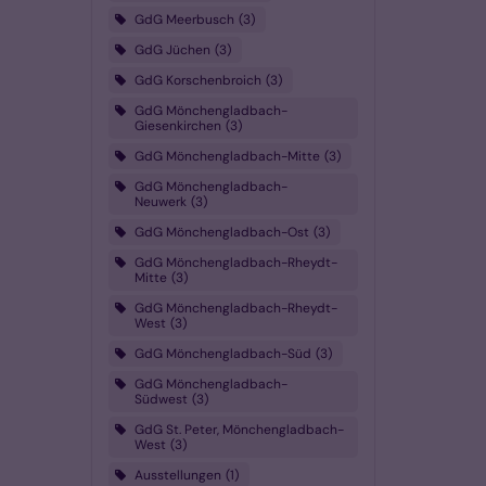
GdG Meerbusch
3
GdG Jüchen
3
GdG Korschenbroich
3
GdG Mönchengladbach-
Giesenkirchen
3
GdG Mönchengladbach-Mitte
3
GdG Mönchengladbach-
Neuwerk
3
GdG Mönchengladbach-Ost
3
GdG Mönchengladbach-Rheydt-
Mitte
3
GdG Mönchengladbach-Rheydt-
West
3
GdG Mönchengladbach-Süd
3
GdG Mönchengladbach-
Südwest
3
GdG St. Peter, Mönchengladbach-
West
3
Ausstellungen
1