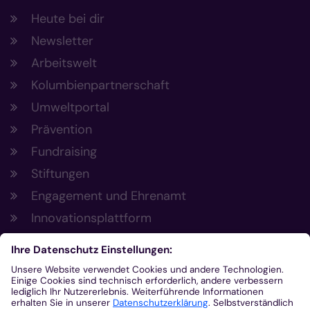
Heute bei dir
Newsletter
Arbeitswelt
Kolumbienpartnerschaft
Umweltportal
Prävention
Fundraising
Stiftungen
Engagement und Ehrenamt
Innovationsplattform
Aus der Plattform
Nachrichten
Veranstaltungen