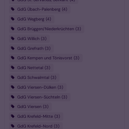
GdG Übach-Palenberg
4
GdG Wegberg
4
GdG Brüggen/Niederkrüchten
3
GdG Willich
3
GdG Grefrath
3
GdG Kempen und Tönisvorst
3
GdG Nettetal
3
GdG Schwalmtal
3
GdG Viersen-Dülken
3
GdG Viersen-Süchteln
3
GdG Viersen
3
GdG Krefeld-Mitte
3
GdG Krefeld-Nord
3