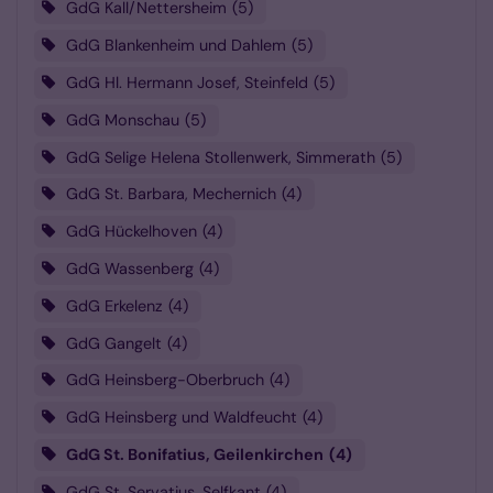
GdG Kall/Nettersheim
5
GdG Blankenheim und Dahlem
5
GdG Hl. Hermann Josef, Steinfeld
5
GdG Monschau
5
GdG Selige Helena Stollenwerk, Simmerath
5
GdG St. Barbara, Mechernich
4
GdG Hückelhoven
4
GdG Wassenberg
4
GdG Erkelenz
4
GdG Gangelt
4
GdG Heinsberg-Oberbruch
4
GdG Heinsberg und Waldfeucht
4
GdG St. Bonifatius, Geilenkirchen
4
GdG St. Servatius, Selfkant
4