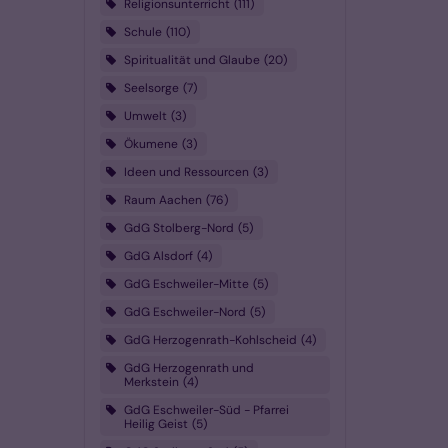
Religionsunterricht
111
Schule
110
Spiritualität und Glaube
20
Seelsorge
7
Umwelt
3
Ökumene
3
Ideen und Ressourcen
3
Raum Aachen
76
GdG Stolberg-Nord
5
GdG Alsdorf
4
GdG Eschweiler-Mitte
5
GdG Eschweiler-Nord
5
GdG Herzogenrath-Kohlscheid
4
GdG Herzogenrath und
Merkstein
4
GdG Eschweiler-Süd - Pfarrei
Heilig Geist
5