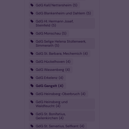
GdG Kall/Nettersheim
5
GdG Blankenheim und Dahlem
5
GdG Hl. Hermann Josef,
Steinfeld
5
GdG Monschau
5
GdG Selige Helena Stollenwerk,
Simmerath
5
GdG St. Barbara, Mechernich
4
GdG Hückelhoven
4
GdG Wassenberg
4
GdG Erkelenz
4
GdG Gangelt
4
GdG Heinsberg-Oberbruch
4
GdG Heinsberg und
Waldfeucht
4
GdG St. Bonifatius,
Geilenkirchen
4
GdG St. Servatius, Selfkant
4