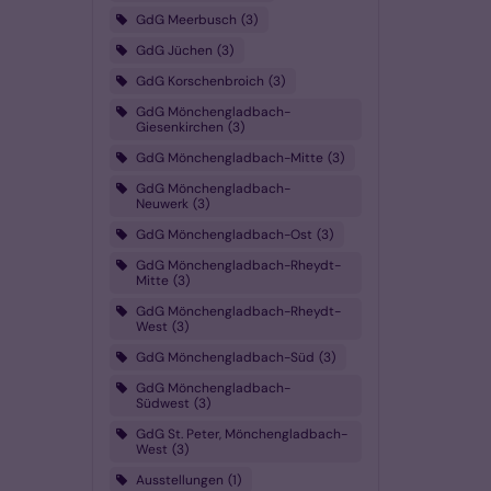
GdG Meerbusch
3
GdG Jüchen
3
GdG Korschenbroich
3
GdG Mönchengladbach-
Giesenkirchen
3
GdG Mönchengladbach-Mitte
3
GdG Mönchengladbach-
Neuwerk
3
GdG Mönchengladbach-Ost
3
GdG Mönchengladbach-Rheydt-
Mitte
3
GdG Mönchengladbach-Rheydt-
West
3
GdG Mönchengladbach-Süd
3
GdG Mönchengladbach-
Südwest
3
GdG St. Peter, Mönchengladbach-
West
3
Ausstellungen
1