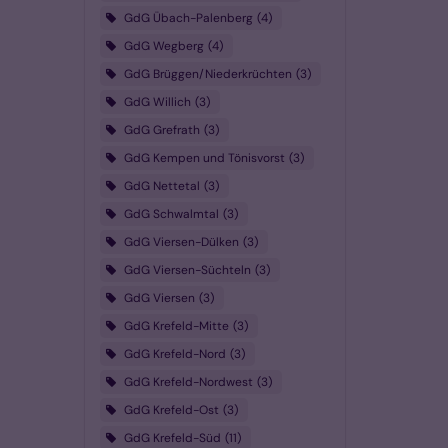
GdG Übach-Palenberg
4
GdG Wegberg
4
GdG Brüggen/Niederkrüchten
3
GdG Willich
3
GdG Grefrath
3
GdG Kempen und Tönisvorst
3
GdG Nettetal
3
GdG Schwalmtal
3
GdG Viersen-Dülken
3
GdG Viersen-Süchteln
3
GdG Viersen
3
GdG Krefeld-Mitte
3
GdG Krefeld-Nord
3
GdG Krefeld-Nordwest
3
GdG Krefeld-Ost
3
GdG Krefeld-Süd
11