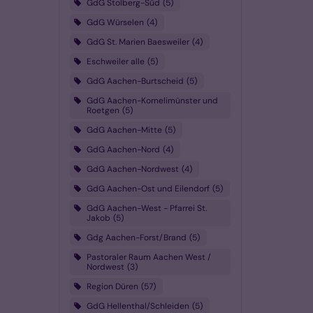
GdG Stolberg-Süd
5
GdG Würselen
4
GdG St. Marien Baesweiler
4
Eschweiler alle
5
GdG Aachen-Burtscheid
5
GdG Aachen-Kornelimünster und
Roetgen
5
GdG Aachen-Mitte
5
GdG Aachen-Nord
4
GdG Aachen-Nordwest
4
GdG Aachen-Ost und Eilendorf
5
GdG Aachen-West - Pfarrei St.
Jakob
5
Gdg Aachen-Forst/Brand
5
Pastoraler Raum Aachen West /
Nordwest
3
Region Düren
57
GdG Hellenthal/Schleiden
5