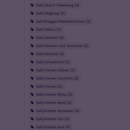
GdG Übach-Palenberg
4
GdG Wegberg
4
GdG Brüggen/Niederkrüchten
3
GdG Willich
3
GdG Grefrath
3
GdG Kempen und Tönisvorst
3
GdG Nettetal
3
GdG Schwalmtal
3
GdG Viersen-Dülken
3
GdG Viersen-Süchteln
3
GdG Viersen
3
GdG Krefeld-Mitte
3
GdG Krefeld-Nord
3
GdG Krefeld-Nordwest
3
GdG Krefeld-Ost
3
GdG Krefeld-Süd
11