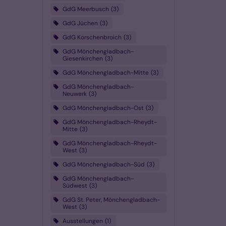
GdG Meerbusch
3
GdG Jüchen
3
GdG Korschenbroich
3
GdG Mönchengladbach-
Giesenkirchen
3
GdG Mönchengladbach-Mitte
3
GdG Mönchengladbach-
Neuwerk
3
GdG Mönchengladbach-Ost
3
GdG Mönchengladbach-Rheydt-
Mitte
3
GdG Mönchengladbach-Rheydt-
West
3
GdG Mönchengladbach-Süd
3
GdG Mönchengladbach-
Südwest
3
GdG St. Peter, Mönchengladbach-
West
3
Ausstellungen
1