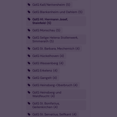
GdG Kall/Nettersheim
5
GdG Blankenheim und Dahlem
5
GdG Hl. Hermann Josef,
Steinfeld
5
GdG Monschau
5
GdG Selige Helena Stollenwerk,
Simmerath
5
GdG St. Barbara, Mechernich
4
GdG Hückelhoven
4
GdG Wassenberg
4
GdG Erkelenz
4
GdG Gangelt
4
GdG Heinsberg-Oberbruch
4
GdG Heinsberg und
Waldfeucht
4
GdG St. Bonifatius,
Geilenkirchen
4
GdG St. Servatius, Selfkant
4