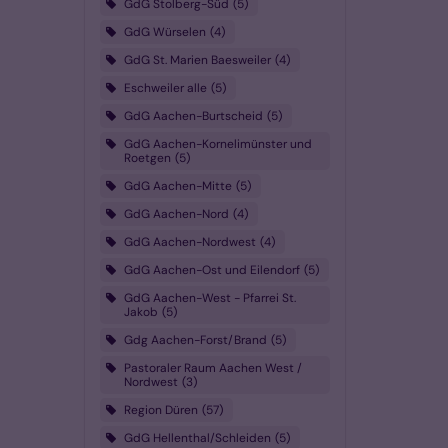
GdG Stolberg-Süd
5
GdG Würselen
4
GdG St. Marien Baesweiler
4
Eschweiler alle
5
GdG Aachen-Burtscheid
5
GdG Aachen-Kornelimünster und
Roetgen
5
GdG Aachen-Mitte
5
GdG Aachen-Nord
4
GdG Aachen-Nordwest
4
GdG Aachen-Ost und Eilendorf
5
GdG Aachen-West - Pfarrei St.
Jakob
5
Gdg Aachen-Forst/Brand
5
Pastoraler Raum Aachen West /
Nordwest
3
Region Düren
57
GdG Hellenthal/Schleiden
5