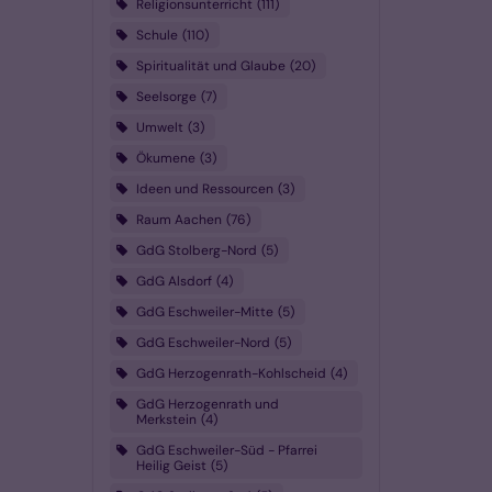
Religionsunterricht
111
Schule
110
Spiritualität und Glaube
20
Seelsorge
7
Umwelt
3
Ökumene
3
Ideen und Ressourcen
3
Raum Aachen
76
GdG Stolberg-Nord
5
GdG Alsdorf
4
GdG Eschweiler-Mitte
5
GdG Eschweiler-Nord
5
GdG Herzogenrath-Kohlscheid
4
GdG Herzogenrath und
Merkstein
4
GdG Eschweiler-Süd - Pfarrei
Heilig Geist
5