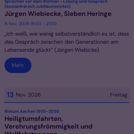
Sprechen vor dem Sterben - Lesung und Gespräch
:
(kostenfrei mit Jubiläumsticket)
Jürgen Wiebiecke, Sieben Heringe
11. Nov. 2026 19:00 - 21:00
„Ich weiß, wie wenig selbstverständlich es ist, dass
das Gespräch zwischen den Generationen am
Lebensende glückt“ (Jürgen Wiebicke).
Mehr
13
Nov. 2026
Freitag
Datum: 13. November 2026
:
Bistum Aachen 1930-2030
Heiligtumsfahrten,
Verehrungsfrömmigkeit und