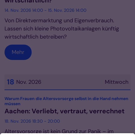
wirtschaftlich?
14. Nov. 2026 14:00 - 15. Nov. 2026 14:00
Von Direktvermarktung und Eigenverbrauch.
Lassen sich kleine Photovoltaikanlagen künftig
wirtschaftlich betreiben?
Mehr
18
Nov. 2026
Mittwoch
Datum: 18. November 2026
Warum Frauen die Altersvorsorge selbst in die Hand nehmen
:
müssen
Aachen: Verliebt, vertraut, verrechnet
18. Nov. 2026 18:30 - 20:00
Altersvorsorge ist kein Grund zur Panik – im