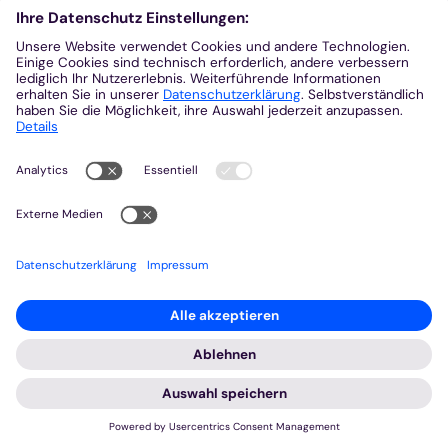
Gegenteil. Schwierig wird es erst dann, wenn man
sich gar nicht damit beschäftigt. Diese
Veranstaltung macht Schluss mit Unsicherheiten
und Vorurteilen. ...
Mehr
20
Nov. 2026
Freitag
Datum: 20. November 2026
:
Schabbat erleben – jüdisch-christliche Begegnung
Schabbat Schalom - zu Gast in der
Aachener Synagoge
20. Nov. 2026 16:30 - 21:00
„Schabbat Schalom“, „einen friedlichen Schabbat“,
ist die traditionelle Begrüßung an Schabbat.