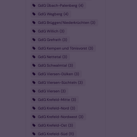
GdG Übach-Palenberg
4
GdG Wegberg
4
GdG Brüggen/Niederkrüchten
3
GdG Willich
3
GdG Grefrath
3
GdG Kempen und Tönisvorst
3
GdG Nettetal
3
GdG Schwalmtal
3
GdG Viersen-Dülken
3
GdG Viersen-Süchteln
3
GdG Viersen
3
GdG Krefeld-Mitte
3
GdG Krefeld-Nord
3
GdG Krefeld-Nordwest
3
GdG Krefeld-Ost
3
GdG Krefeld-Süd
11