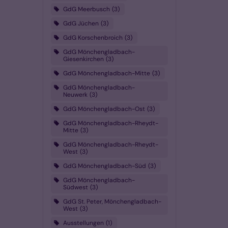
GdG Meerbusch
3
GdG Jüchen
3
GdG Korschenbroich
3
GdG Mönchengladbach-
Giesenkirchen
3
GdG Mönchengladbach-Mitte
3
GdG Mönchengladbach-
Neuwerk
3
GdG Mönchengladbach-Ost
3
GdG Mönchengladbach-Rheydt-
Mitte
3
GdG Mönchengladbach-Rheydt-
West
3
GdG Mönchengladbach-Süd
3
GdG Mönchengladbach-
Südwest
3
GdG St. Peter, Mönchengladbach-
West
3
Ausstellungen
1