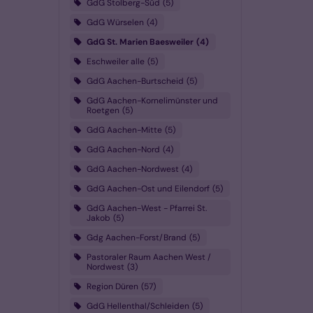
GdG Stolberg-Süd
5
GdG Würselen
4
GdG St. Marien Baesweiler
4
Eschweiler alle
5
GdG Aachen-Burtscheid
5
GdG Aachen-Kornelimünster und
Roetgen
5
GdG Aachen-Mitte
5
GdG Aachen-Nord
4
GdG Aachen-Nordwest
4
GdG Aachen-Ost und Eilendorf
5
GdG Aachen-West - Pfarrei St.
Jakob
5
Gdg Aachen-Forst/Brand
5
Pastoraler Raum Aachen West /
Nordwest
3
Region Düren
57
GdG Hellenthal/Schleiden
5