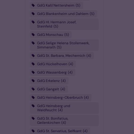
GdG Kall/Nettersheim
5
GdG Blankenheim und Dahlem
5
GdG Hl. Hermann Josef,
Steinfeld
5
GdG Monschau
5
GdG Selige Helena Stollenwerk,
Simmerath
5
GdG St. Barbara, Mechernich
4
GdG Hückelhoven
4
GdG Wassenberg
4
GdG Erkelenz
4
GdG Gangelt
4
GdG Heinsberg-Oberbruch
4
GdG Heinsberg und
Waldfeucht
4
GdG St. Bonifatius,
Geilenkirchen
4
GdG St. Servatius, Selfkant
4