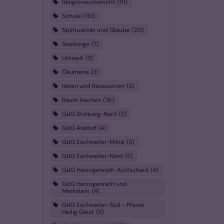
Religionsunterricht
111
Schule
110
Spiritualität und Glaube
20
Seelsorge
7
Umwelt
3
Ökumene
3
Ideen und Ressourcen
3
Raum Aachen
76
GdG Stolberg-Nord
5
GdG Alsdorf
4
GdG Eschweiler-Mitte
5
GdG Eschweiler-Nord
5
GdG Herzogenrath-Kohlscheid
4
GdG Herzogenrath und
Merkstein
4
GdG Eschweiler-Süd - Pfarrei
Heilig Geist
5