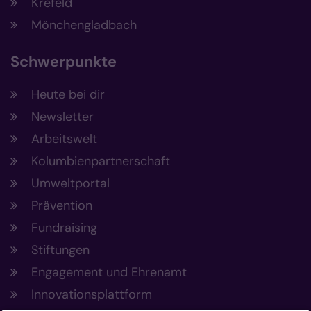
Krefeld
Mönchengladbach
Schwerpunkte
Heute bei dir
Newsletter
Arbeitswelt
Kolumbienpartnerschaft
Umweltportal
Prävention
Fundraising
Stiftungen
Engagement und Ehrenamt
Innovationsplattform