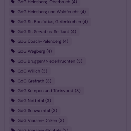
GdG Heinsberg-Oberbruch
4
GdG Heinsberg und Waldfeucht
4
GdG St. Bonifatius, Geilenkirchen
4
GdG St. Servatius, Selfkant
4
GdG Übach-Palenberg
4
GdG Wegberg
4
GdG Brüggen/Niederkrüchten
3
GdG Willich
3
GdG Grefrath
3
GdG Kempen und Tönisvorst
3
GdG Nettetal
3
GdG Schwalmtal
3
GdG Viersen-Dülken
3
GdG Viersen-Süchteln
3