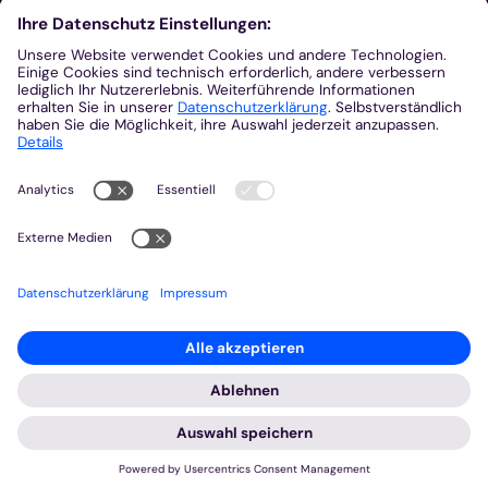
Aus der Plattform
Nachrichten
Veranstaltungen
Gottesdienste
Stellenangebote
Kirchenzeitung
Amtsblatt (Kirchlicher Anzeiger)
Rechtsdatenbank
Meldestelle gemäß Hinweisgeberschutzgesetz
2026 © Bistum Aachen
Impressum
Datenschutzerklärung