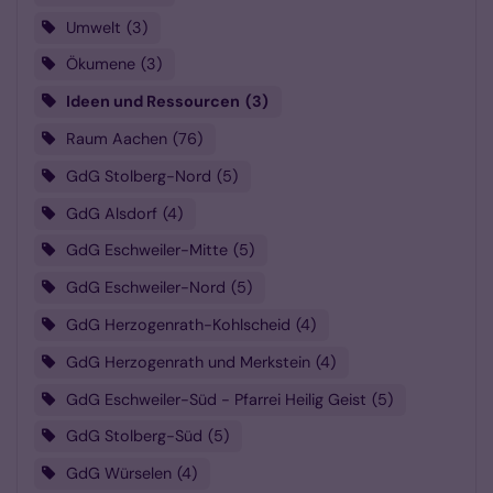
Umwelt
3
Ökumene
3
Ideen und Ressourcen
3
Raum Aachen
76
GdG Stolberg-Nord
5
GdG Alsdorf
4
GdG Eschweiler-Mitte
5
GdG Eschweiler-Nord
5
GdG Herzogenrath-Kohlscheid
4
GdG Herzogenrath und Merkstein
4
GdG Eschweiler-Süd - Pfarrei Heilig Geist
5
GdG Stolberg-Süd
5
GdG Würselen
4