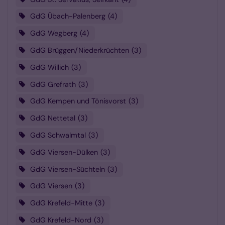
GdG Übach-Palenberg
4
GdG Wegberg
4
GdG Brüggen/Niederkrüchten
3
GdG Willich
3
GdG Grefrath
3
GdG Kempen und Tönisvorst
3
GdG Nettetal
3
GdG Schwalmtal
3
GdG Viersen-Dülken
3
GdG Viersen-Süchteln
3
GdG Viersen
3
GdG Krefeld-Mitte
3
GdG Krefeld-Nord
3