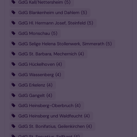
GdG Kall/Nettersheim
5
GdG Blankenheim und Dahlem
5
GdG Hl. Hermann Josef, Steinfeld
5
GdG Monschau
5
GdG Selige Helena Stollenwerk, Simmerath
5
GdG St. Barbara, Mechernich
4
GdG Hückelhoven
4
GdG Wassenberg
4
GdG Erkelenz
4
GdG Gangelt
4
GdG Heinsberg-Oberbruch
4
GdG Heinsberg und Waldfeucht
4
GdG St. Bonifatius, Geilenkirchen
4
GdG St. Servatius, Selfkant
4