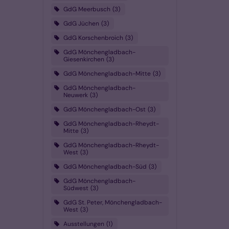
GdG Meerbusch
3
GdG Jüchen
3
GdG Korschenbroich
3
GdG Mönchengladbach-
Giesenkirchen
3
GdG Mönchengladbach-Mitte
3
GdG Mönchengladbach-
Neuwerk
3
GdG Mönchengladbach-Ost
3
GdG Mönchengladbach-Rheydt-
Mitte
3
GdG Mönchengladbach-Rheydt-
West
3
GdG Mönchengladbach-Süd
3
GdG Mönchengladbach-
Südwest
3
GdG St. Peter, Mönchengladbach-
West
3
Ausstellungen
1