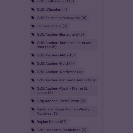
GdG Stolberg-Süd
5
GdG Würselen
4
GdG St. Marien Baesweiler
4
Eschweiler alle
5
GdG Aachen-Burtscheid
5
GdG Aachen-Kornelimünster und
Roetgen
5
GdG Aachen-Mitte
5
GdG Aachen-Nord
4
GdG Aachen-Nordwest
4
GdG Aachen-Ost und Eilendorf
5
GdG Aachen-West - Pfarrei St.
Jakob
5
Gdg Aachen-Forst/Brand
5
Pastoraler Raum Aachen West /
Nordwest
3
Region Düren
57
GdG Hellenthal/Schleiden
5