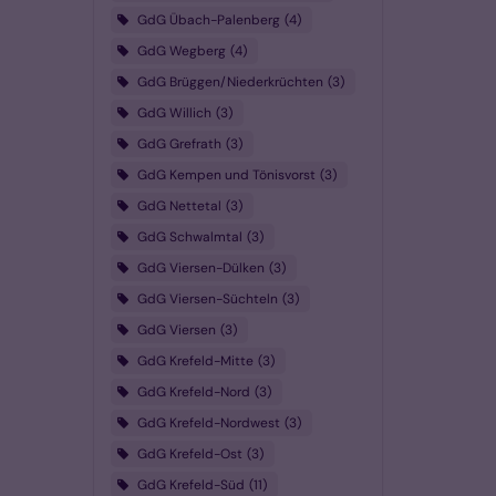
GdG Übach-Palenberg
4
GdG Wegberg
4
GdG Brüggen/Niederkrüchten
3
GdG Willich
3
GdG Grefrath
3
GdG Kempen und Tönisvorst
3
GdG Nettetal
3
GdG Schwalmtal
3
GdG Viersen-Dülken
3
GdG Viersen-Süchteln
3
GdG Viersen
3
GdG Krefeld-Mitte
3
GdG Krefeld-Nord
3
GdG Krefeld-Nordwest
3
GdG Krefeld-Ost
3
GdG Krefeld-Süd
11