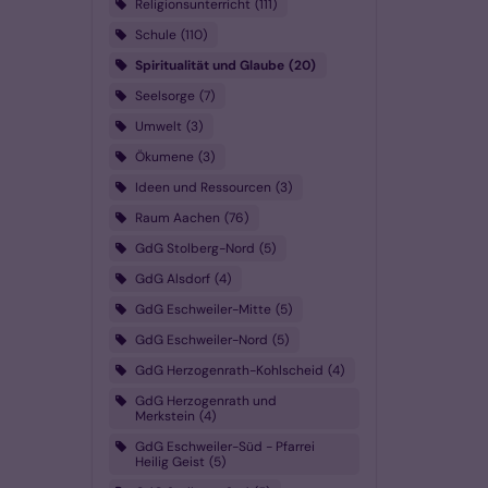
Religionsunterricht
111
Schule
110
Spiritualität und Glaube
20
Seelsorge
7
Umwelt
3
Ökumene
3
Ideen und Ressourcen
3
Raum Aachen
76
GdG Stolberg-Nord
5
GdG Alsdorf
4
GdG Eschweiler-Mitte
5
GdG Eschweiler-Nord
5
GdG Herzogenrath-Kohlscheid
4
GdG Herzogenrath und
Merkstein
4
GdG Eschweiler-Süd - Pfarrei
Heilig Geist
5