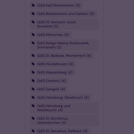
GdG Kall/Nettersheim
5
GdG Blankenheim und Dahlem
5
GdG Hl. Hermann Josef,
Steinfeld
5
GdG Monschau
5
GdG Selige Helena Stollenwerk,
Simmerath
5
GdG St. Barbara, Mechernich
4
GdG Hückelhoven
4
GdG Wassenberg
4
GdG Erkelenz
4
GdG Gangelt
4
GdG Heinsberg-Oberbruch
4
GdG Heinsberg und
Waldfeucht
4
GdG St. Bonifatius,
Geilenkirchen
4
GdG St. Servatius, Selfkant
4