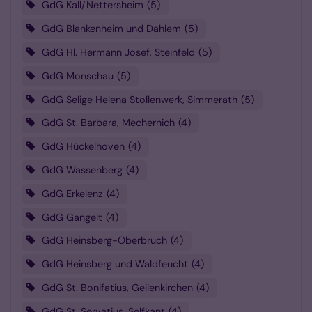
GdG Kall/Nettersheim
5
GdG Blankenheim und Dahlem
5
GdG Hl. Hermann Josef, Steinfeld
5
GdG Monschau
5
GdG Selige Helena Stollenwerk, Simmerath
5
GdG St. Barbara, Mechernich
4
GdG Hückelhoven
4
GdG Wassenberg
4
GdG Erkelenz
4
GdG Gangelt
4
GdG Heinsberg-Oberbruch
4
GdG Heinsberg und Waldfeucht
4
GdG St. Bonifatius, Geilenkirchen
4
GdG St. Servatius, Selfkant
4