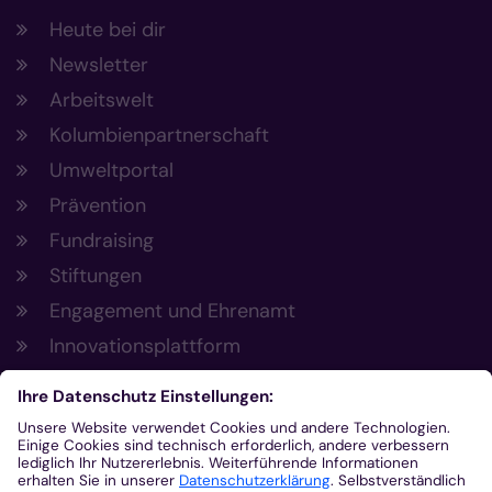
Heute bei dir
Newsletter
Arbeitswelt
Kolumbienpartnerschaft
Umweltportal
Prävention
Fundraising
Stiftungen
Engagement und Ehrenamt
Innovationsplattform
Aus der Plattform
Nachrichten
Veranstaltungen