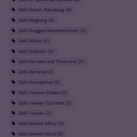
GdG Übach-Palenberg
4
GdG Wegberg
4
GdG Brüggen/Niederkrüchten
3
GdG Willich
3
GdG Grefrath
3
GdG Kempen und Tönisvorst
3
GdG Nettetal
3
GdG Schwalmtal
3
GdG Viersen-Dülken
3
GdG Viersen-Süchteln
3
GdG Viersen
3
GdG Krefeld-Mitte
3
GdG Krefeld-Nord
3