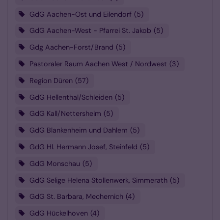
GdG Aachen-Ost und Eilendorf
5
GdG Aachen-West - Pfarrei St. Jakob
5
Gdg Aachen-Forst/Brand
5
Pastoraler Raum Aachen West / Nordwest
3
Region Düren
57
GdG Hellenthal/Schleiden
5
GdG Kall/Nettersheim
5
GdG Blankenheim und Dahlem
5
GdG Hl. Hermann Josef, Steinfeld
5
GdG Monschau
5
GdG Selige Helena Stollenwerk, Simmerath
5
GdG St. Barbara, Mechernich
4
GdG Hückelhoven
4