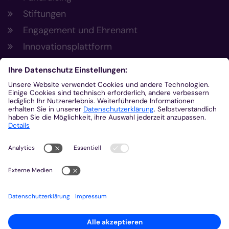
Stiftungen
Engagement und Ehrenamt
Innovationsplattform
Aus der Plattform
Nachrichten
Veranstaltungen
Gottesdienste
Stellenangebote
Kirchenzeitung
Amtsblatt (Kirchlicher Anzeiger)
Rechtsdatenbank
Meldestelle gemäß Hinweisgeberschutzgesetz