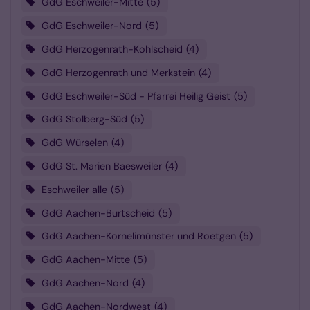
GdG Eschweiler-Mitte
5
GdG Eschweiler-Nord
5
GdG Herzogenrath-Kohlscheid
4
GdG Herzogenrath und Merkstein
4
GdG Eschweiler-Süd - Pfarrei Heilig Geist
5
GdG Stolberg-Süd
5
GdG Würselen
4
GdG St. Marien Baesweiler
4
Eschweiler alle
5
GdG Aachen-Burtscheid
5
GdG Aachen-Kornelimünster und Roetgen
5
GdG Aachen-Mitte
5
GdG Aachen-Nord
4
GdG Aachen-Nordwest
4