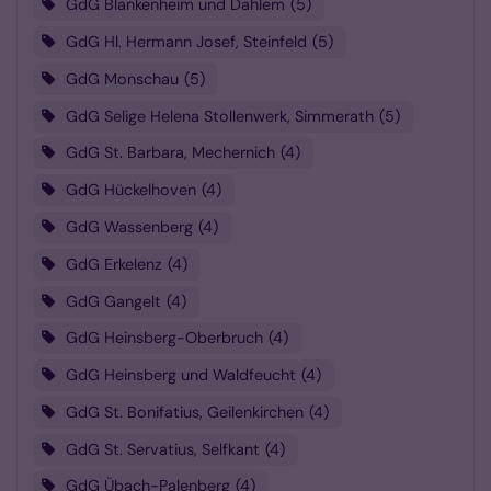
GdG Blankenheim und Dahlem
5
GdG Hl. Hermann Josef, Steinfeld
5
GdG Monschau
5
GdG Selige Helena Stollenwerk, Simmerath
5
GdG St. Barbara, Mechernich
4
GdG Hückelhoven
4
GdG Wassenberg
4
GdG Erkelenz
4
GdG Gangelt
4
GdG Heinsberg-Oberbruch
4
GdG Heinsberg und Waldfeucht
4
GdG St. Bonifatius, Geilenkirchen
4
GdG St. Servatius, Selfkant
4
GdG Übach-Palenberg
4