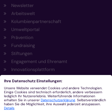
Newsletter
Arbeitswelt
Kolumbienpartnerschaft
Umweltportal
Prävention
Fundraising
Stiftungen
Engagement und Ehrenamt
Innovationsplattform
Aus der Plattform
Nachrichten
Veranstaltungen
Gottesdienste